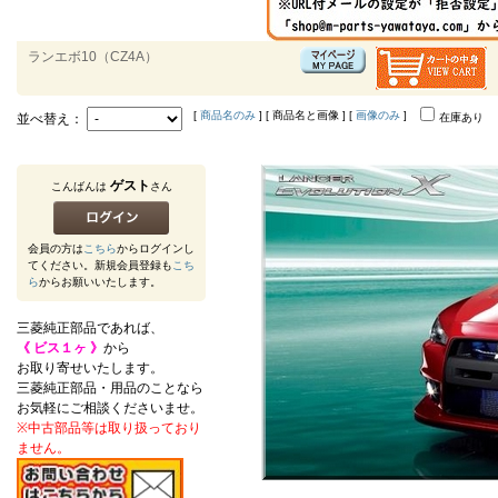
ランエボ10（CZ4A）
[
商品名のみ
] [ 商品名と画像 ] [
画像のみ
]
並べ替え：
在庫あり
ゲスト
こんばんは
さん
会員の方は
こちら
からログインし
てください。新規会員登録も
こち
ら
からお願いいたします。
三菱純正部品であれば、
《 ビス１ヶ 》
から
お取り寄せいたします。
三菱純正部品・用品のことなら
お気軽にご相談くださいませ。
※中古部品等は取り扱っており
ません。