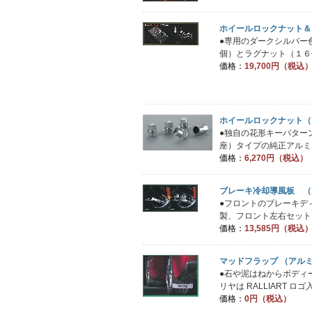
ホイールロックナット＆
●専用のダークシルバー
個）とラグナット（１６個
価格：
19,700円（税込
ホイールロックナット（
●独自の花形キーパター
座）タイプの純正アルミホ
価格：
6,270円（税込）
ブレーキ冷却導風板 （
●フロントのブレーキデ
製、フロント左右セット。※
価格：
13,585円（税込
マッドフラップ （アルミ ・
●石や泥はねからボディ
リヤは RALLIART ロ
価格：
0円（税込）