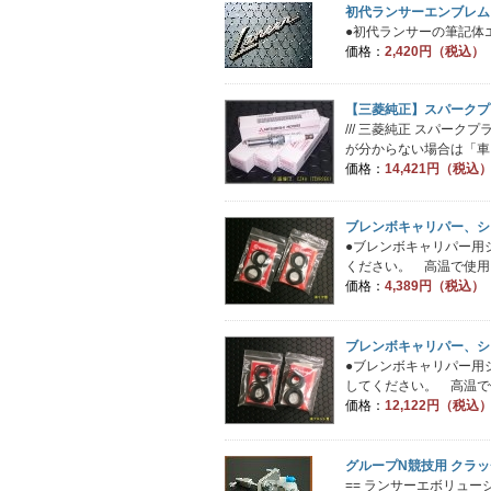
初代ランサーエンブレム
●初代ランサーの筆記体エ
価格：
2,420円（税込）
【三菱純正】スパークプラ
/// 三菱純正 スパーク
が分からない場合は「車台
価格：
14,421円（税込
ブレンボキャリパー、シ
●ブレンボキャリパー用
ください。 高温で使用を
価格：
4,389円（税込）
ブレンボキャリパー、シ
●ブレンボキャリパー用
してください。 高温で使
価格：
12,122円（税込
グループN競技用 クラ
== ランサーエボリューシ