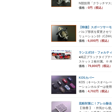
N競技用「クラッチマスタ
価格：
0円（税込）
【特価】スポーツサーモス
バルブ形状を変更させリ
リューション10（CZ4A
価格：
6,000円（税込）
ランエボ10・フォルテ
●純正ブラックタイプテ
スケット２枚付属。※ 外
価格：
79,800円（税込
KOSカバー
KOS（キーレスオペレ
ーションホルダーは使用す
価格：
4,702円（税込）
花粉対策に！アレル除去
【 除塵 】 ・外気から