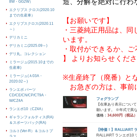
造、分解を絶対に行わ
8W・GG2W）
エクリプス クロス(2020.10
までの生産車）
【お願いです】
エクリプスクロス(2020.11
・三菱純正用品は、同
～）
デリカミニ
います。
デリカミニ(2025.09～)
・取付ができるか、ご
デリ丸。コレクション
】 よりお知らせくだ
ミラージュ(2015.10までの
生産車)
※生産終了（廃番）と
ミラージュ(Ａ03A・
2020.02～)
お急ぎの方は、事前
ランエボ パーツ
CD/CE/CN/CP/CT9A・
フォグランプ
W/CZ4A
【在庫あり表示について
ランエボ10（CZ4A）
願います。 ※年式で異な
価格：
34,600円（税込
ギャランフォルティス(RA)
＆スポーツバック(RA)
【特価！】RALLIART
コルト(Ver-R）＆コルトプ
RALLIART ランエ
ラス