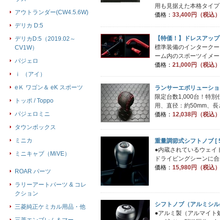
用も見据えた本格タイプ。
アウトランダー(CW4.5.6W)
価格：
33,400円（税込
デリカ D:5
【特価！】ドレスアップ
デリカD:5（2019.02～
標準装備のインタークー
CV1W）
ーム内のスポーツイメージ
パジェロ
価格：
21,000円（税込
ｉ （アイ）
eＫ ワゴン＆ eK スポーツ
ランサーエボリューショ
限定台数1,000台！特
トッポ / Toppo
用、直径：約50mm、長さ
パジェロミニ
価格：
12,038円（税込
タウンボックス
ミニカ
重量調節式シフトノブ [ 5M
●内蔵されているウェイ
ミニキャブ（MiVE）
ドライビングシーンに合わ
価格：
15,980円（税込
ROAR パーツ
ラリーアートパーツ & コレ
クション
シフトノブ（アルミシル
三菱純正ケミカル用品・他
●アルミ製（アルマイト