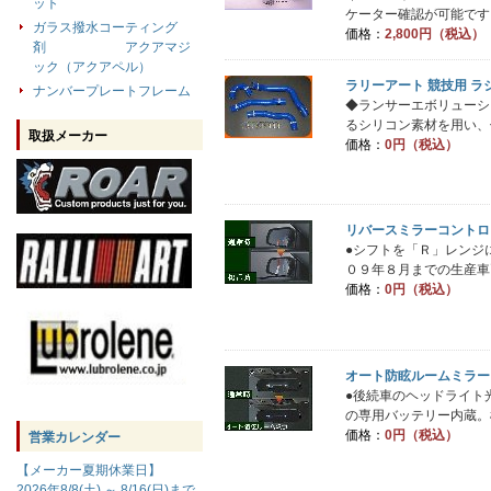
ット
ケーター確認が可能です。
ガラス撥水コーティング
価格：
2,800円（税込）
剤 アクアマジ
ック（アクアペル）
ラリーアート 競技用 ラジ
ナンバープレートフレーム
◆ランサーエボリューショ
るシリコン素材を用い、信
取扱メーカー
価格：
0円（税込）
リバースミラーコントロ
●シフトを「Ｒ」レンジ
０９年８月までの生産車
価格：
0円（税込）
オート防眩ルームミラー
●後続車のヘッドライト
の専用バッテリー内蔵。標
価格：
0円（税込）
営業カレンダー
【メーカー夏期休業日】
2026年8/8(土) ～ 8/16(日)まで