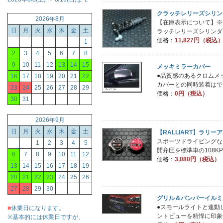
クラッチレリーズシリンダー/C
2026年8月
【在庫表示について】※
日
月
火
水
木
金
土
ラッチレリーズシリンダー
価格：
11,827円（税込
1
2
3
4
5
6
7
8
9
10
11
12
13
14
15
メッキミラーカバー
●品質感のあるクロムメ
16
17
18
19
20
21
22
カバーとの同時装着はできま
23
24
25
26
27
28
29
価格：
0円（税込）
30
31
2026年9月
日
月
火
水
木
金
土
【RALLIART】ラリーア
スポーツドライビングな
1
2
3
4
5
開弁圧を標準車の108KPa（
6
7
8
9
10
11
12
価格：
3,080円（税込）
13
14
15
16
17
18
19
20
21
22
23
24
25
26
27
28
29
30
グリル＆バンパーイルミ
●スモールライトと連動
■
休業日になります。
ントビューを精悍に印象
※基本的には休業日ですが、