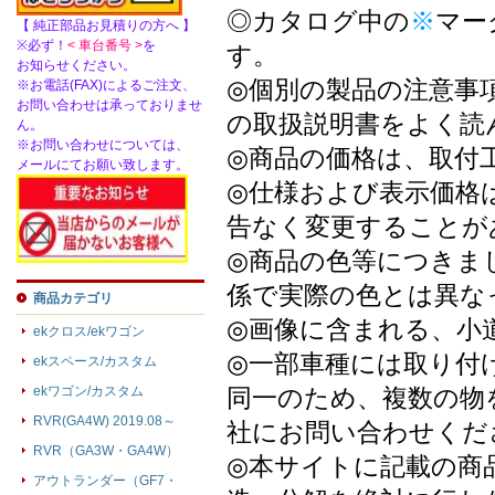
◎カタログ中の
※
マー
【 純正部品お見積りの方へ 】
※必ず！
< 車台番号 >
を
す。
お知らせください。
◎個別の製品の注意事
※お電話(FAX)によるご注文、
お問い合わせは承っておりませ
の取扱説明書をよく読
ん。
※お問い合わせについては、
◎商品の価格は、取付
メールにてお願い致します。
◎仕様および表示価格
告なく変更することが
◎商品の色等につきま
係で実際の色とは異な
商品カテゴリ
◎画像に含まれる、小
ekクロス/ekワゴン
◎一部車種には取り付
ekスペース/カスタム
ekワゴン/カスタム
同一のため、複数の物
RVR(GA4W) 2019.08～
社にお問い合わせくだ
RVR（GA3W・GA4W）
◎本サイトに記載の商
アウトランダー（GF7・