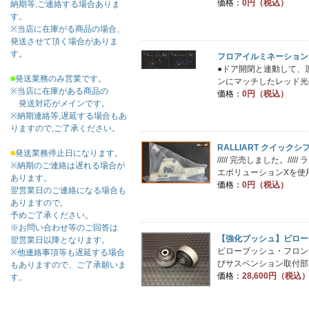
価格：
0円（税込）
納期等,ご連絡する場合ありま
す。
※当店に在庫がる商品の場合、
発送させて頂く場合がありま
す。
フロアイルミネーション
●ドア開閉と連動して、
■
発送業務のみ営業です。
ンにマッチしたレッド光の
※当店に在庫がある商品の
価格：
0円（税込）
発送対応がメインです。
※納期連絡等,遅延する場合もあ
りますので,ご了承ください。
RALLIART クイック
■
発送業務停止日になります。
///// 完売しました。
※納期のご連絡は遅れる場合が
エボリューションXを使用
あります。
価格：
0円（税込）
翌営業日のご連絡になる場合も
ありますので,
予めご了承ください。
※お問い合わせ等のご回答は
【強化ブッシュ】ピロー
翌営業日以降となります。
ピローブッシュ・フロン
※他連絡事項等も遅延する場合
びサスペンション取付部用
もありますので、ご了承願いま
価格：
28,600円（税込
す。