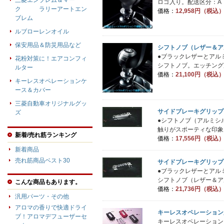
三菱エンブレム＆マー
ロゴ入り。配送区分：A
ク ラリーアートエン
価格：
12,958円（税込
ブレム
ルブローレンオイル
保安用品＆防災用品など
シフトノブ（レザー＆ア
●ブラックレザーとアル
花粉対策に！エアコンフィ
シフトノブ。エッチング加工の
ルター
価格：
21,100円（税込
キーレスオペレーションケ
ース＆カバー
三菱自動車オリジナルグッ
サイドブレーキグリップ
ズ
●シフトノブ（アルミシ
触りがスポーティな印象を
新着/売れ筋ランキング
価格：
17,556円（税込
新着商品
売れ筋商品ベスト30
サイドブレーキグリップ
●ブラックレザーとアル
シフトノブ（レザー＆アル
こんな商品もあります。
価格：
21,736円（税込
汎用パーツ・その他
アロマの香りで快適ドライ
キーレスオペレーション
ブ！アロマデフューザーセ
キーレスオペレーション