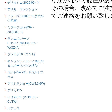
り届かない可能性があ
デリカミニ(2025.09～)
その場合、改めてご注
デリ丸。コレクション
てご連絡をお願い致し
ミラージュ(2015.10までの
生産車)
ミラージュ(Ａ03A・
2020.02～)
ランエボ パーツ
CD/CE/CN/CP/CT9A・
W/CZ4A
ランエボ10（CZ4A）
ギャランフォルティス(RA)
＆スポーツバック(RA)
コルト(Ver-R）＆コルトプ
ラス
アウトランダー(CW4.5.6W)
デリカ D:5
デリカD:5（2019.02～
CV1W）
パジェロ