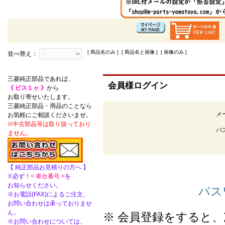
[ 商品名のみ ] [ 商品名と画像 ] [ 画像のみ ]
並べ替え：
三菱純正部品であれば、
会員様ログイン
《 ビス１ヶ 》
から
お取り寄せいたします。
三菱純正部品・用品のことなら
メ
お気軽にご相談くださいませ。
※中古部品等は取り扱っており
パ
ません。
【 純正部品お見積りの方へ 】
※必ず！
< 車台番号 >
を
お知らせください。
パス
※お電話(FAX)によるご注文、
お問い合わせは承っておりませ
ん。
※ 会員登録をすると
※お問い合わせについては、