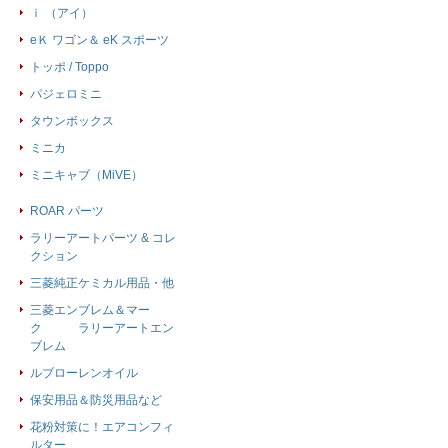
ｉ （アイ）
eＫ ワゴン＆ eK スポーツ
トッポ / Toppo
パジェロミニ
タウンボックス
ミニカ
ミニキャブ（MiVE）
ROAR パーツ
ラリーアートパーツ & コレ
クション
三菱純正ケミカル用品・他
三菱エンブレム＆マー
ク ラリーアートエン
ブレム
ルブローレンオイル
保安用品＆防災用品など
花粉対策に！エアコンフィ
ルター