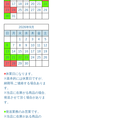
16
17
18
19
20
21
22
23
24
25
26
27
28
29
30
31
2026年9月
日
月
火
水
木
金
土
1
2
3
4
5
6
7
8
9
10
11
12
13
14
15
16
17
18
19
20
21
22
23
24
25
26
27
28
29
30
■
休業日になります。
※基本的には休業日ですが、
納期等,ご連絡する場合ありま
す。
※当店に在庫がる商品の場合、
発送させて頂く場合がありま
す。
■
発送業務のみ営業です。
※当店に在庫がある商品の