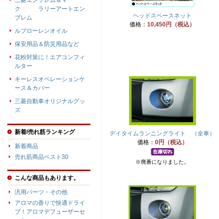
三菱エンブレム＆マー
ク ラリーアートエン
ヘッドスペースネット
ブレム
価格：
10,450円（税込）
ルブローレンオイル
保安用品＆防災用品など
花粉対策に！エアコンフィ
ルター
キーレスオペレーションケ
ース＆カバー
三菱自動車オリジナルグッ
ズ
新着/売れ筋ランキング
デイタイムランニングライト （全車）
価格：
0円（税込）
新着商品
売れ筋商品ベスト30
※廃番になりました。
こんな商品もあります。
汎用パーツ・その他
アロマの香りで快適ドライ
ブ！アロマデフューザーセ