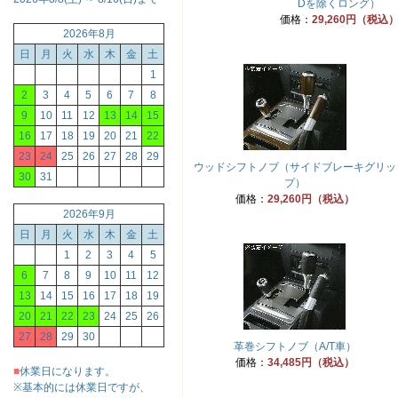
Dを除くロング）
価格：
29,260円（税込
2026年8月
日
月
火
水
木
金
土
1
2
3
4
5
6
7
8
9
10
11
12
13
14
15
16
17
18
19
20
21
22
23
24
25
26
27
28
29
ウッドシフトノブ（サイドブレーキグリッ
30
31
プ）
価格：
29,260円（税込）
2026年9月
日
月
火
水
木
金
土
1
2
3
4
5
6
7
8
9
10
11
12
13
14
15
16
17
18
19
20
21
22
23
24
25
26
27
28
29
30
革巻シフトノブ（A/T車）
価格：
34,485円（税込）
■
休業日になります。
※基本的には休業日ですが、