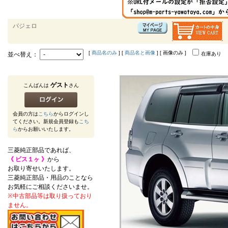
パジェロ
[
商品名のみ
] [
商品名と画像
] [ 画像のみ ]
並べ替え：
在庫あり
ゲスト
こんばんは
さん
会員の方は
こちら
からログインし
てください。新規会員登録も
こち
ら
からお願いいたします。
三菱純正部品であれば、
《 ビス１ヶ 》
から
お取り寄せいたします。
三菱純正部品・用品のことなら
お気軽にご相談くださいませ。
※中古部品等は取り扱っており
ません。