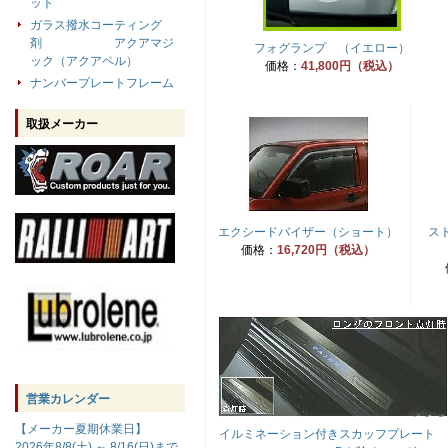
ット
ガラス撥水コーティング
剤 アクアマジ
フォグランプ （イエロー）
ック（アクアペル）
価格：
41,800円（税込）
ナンバープレートフレーム
取扱メーカー
エクシードバイザー（ショート）
ス
価格：
16,720円（税込）
営業カレンダー
【メーカー夏期休業日】
イルミネーション付きスカッフプレート （S
2026年8/8(土) ～ 8/16(日)まで