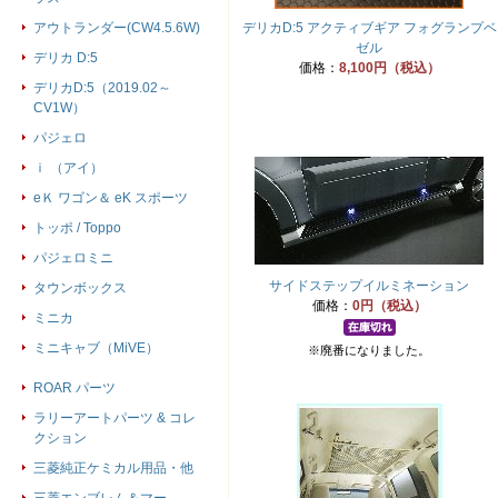
アウトランダー(CW4.5.6W)
デリカD:5 アクティブギア フォグランプベ
ゼル
デリカ D:5
価格：
8,100円（税込）
デリカD:5（2019.02～
CV1W）
パジェロ
ｉ （アイ）
eＫ ワゴン＆ eK スポーツ
トッポ / Toppo
パジェロミニ
サイドステップイルミネーション
タウンボックス
価格：
0円（税込）
ミニカ
ミニキャブ（MiVE）
※廃番になりました。
ROAR パーツ
ラリーアートパーツ & コレ
クション
三菱純正ケミカル用品・他