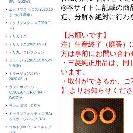
8W・GG2W）
◎本サイトに記載の商
エクリプス クロス(2020.10
までの生産車）
造、分解を絶対に行わ
エクリプスクロス(2020.11
～）
【お願いです】
デリカミニ
注）生産終了（廃番）
デリカミニ(2025.09～)
方は事前にお問い合わ
デリ丸。コレクション
ミラージュ(2015.10までの
・三菱純正用品は、同
生産車)
います。
ミラージュ(Ａ03A・
2020.02～)
・取付ができるか、ご
ランエボ パーツ
】 よりお知らせくだ
CD/CE/CN/CP/CT9A・
W/CZ4A
ランエボ10（CZ4A）
ギャランフォルティス(RA)
＆スポーツバック(RA)
コルト(Ver-R）＆コルトプ
ラス