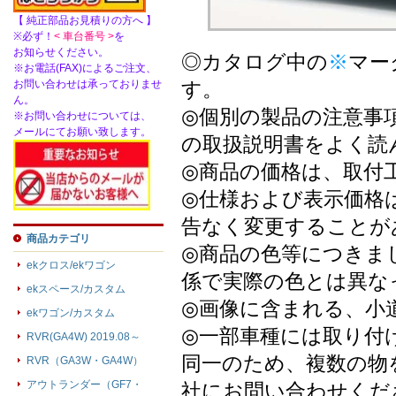
【 純正部品お見積りの方へ 】
※必ず！
< 車台番号 >
を
お知らせください。
◎カタログ中の
※
マー
※お電話(FAX)によるご注文、
お問い合わせは承っておりませ
す。
ん。
◎個別の製品の注意事
※お問い合わせについては、
メールにてお願い致します。
の取扱説明書をよく読
◎商品の価格は、取付
◎仕様および表示価格
告なく変更することが
商品カテゴリ
◎商品の色等につきま
ekクロス/ekワゴン
係で実際の色とは異な
ekスペース/カスタム
◎画像に含まれる、小
ekワゴン/カスタム
◎一部車種には取り付
RVR(GA4W) 2019.08～
同一のため、複数の物
RVR（GA3W・GA4W）
アウトランダー（GF7・
社にお問い合わせくだ