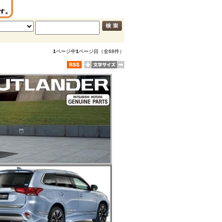
1
ページ中
1
ページ目（全68件）