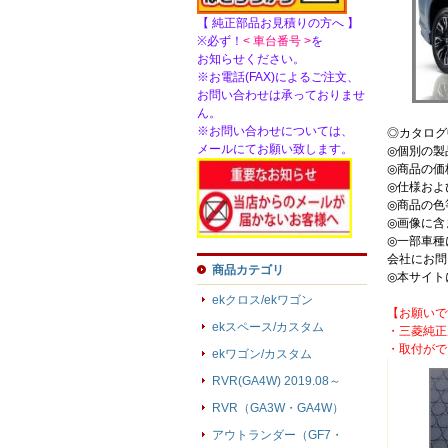
【 純正部品お見積りの方へ 】
※必ず！
< 車台番号 >
を
お知らせください。
※お電話(FAX)によるご注文、
お問い合わせは承っておりませ
ん。
※お問い合わせについては、
◎カタログ
メールにてお願い致します。
◎個別の製
◎商品の価
◎仕様およ
◎商品の色
◎画像に含
◎一部車種
会社にお問
商品カテゴリ
◎本サイト
ekクロス/ekワゴン
【お願いで
ekスペース/カスタム
・三菱純正
・取付がで
ekワゴン/カスタム
RVR(GA4W) 2019.08～
RVR（GA3W・GA4W）
アウトランダー（GF7・