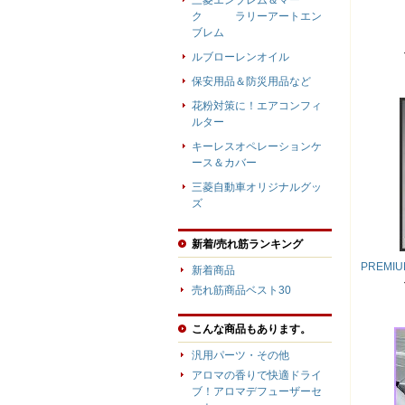
三菱エンブレム＆マー
ク ラリーアートエン
ブレム
ルブローレンオイル
保安用品＆防災用品など
花粉対策に！エアコンフィ
ルター
キーレスオペレーションケ
ース＆カバー
三菱自動車オリジナルグッ
ズ
新着/売れ筋ランキング
PREMI
新着商品
売れ筋商品ベスト30
こんな商品もあります。
汎用パーツ・その他
アロマの香りで快適ドライ
ブ！アロマデフューザーセ