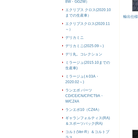
8W・GG2W）
エクリプス クロス(2020.10
までの生産車）
輸出仕様
エクリプスクロス(2020.11
～）
デリカミニ
デリカミニ(2025.09～)
デリ丸。コレクション
ミラージュ(2015.10までの
生産車)
ミラージュ(Ａ03A・
2020.02～)
ランエボ パーツ
CD/CE/CN/CP/CT9A・
W/CZ4A
ランエボ10（CZ4A）
ギャランフォルティス(RA)
＆スポーツバック(RA)
コルト(Ver-R）＆コルトプ
ラス