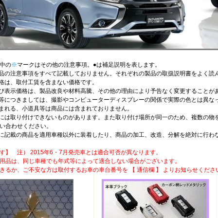
中の
※
マークはその他の注意事項。●は補足説明を表します。
品の注意事項をすべて記載しておりません。それぞれの製品の取扱説明書をよく読
格は、取付工賃を含まない価格です。
び表示価格は、製品改良や材料高騰、その他の理由により予告なく変更することが
等につきましては、撮影やコンピューターディスプレーの関係で実際の色とは異な
まれる、小道具等は商品には含まれておりません。
には取り付けできないものがあります。また取り付け場所が同一のため、複数の物
い合わせください。
に記載の商品を適用車種以外に装着したり、商品の加工、改造、分解を絶対に行わ
す】 注） 2015年6・7月発売車とは適合可否が異なります。
用品は、同じ車種でも年式等によって適合しない場合がございます。
きるか、ご不安な方は取付するお車の車台番号を 【 通信欄 】 よりお知らせくださ