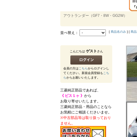
アウトランダー（GF7・8W・GG2W）
[
商品名のみ
] [
商品
並べ替え：
ゲスト
こんにちは
さん
会員の方は
こちら
からログインし
てください。新規会員登録も
こち
ら
からお願いいたします。
三菱純正部品であれば、
《 ビス１ヶ 》
から
お取り寄せいたします。
三菱純正部品・用品のことなら
お気軽にご相談くださいませ。
※中古部品等は取り扱っており
ません。