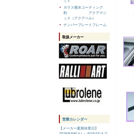
ット
ガラス撥水コーティング
剤 アクアマジ
ック（アクアペル）
ナンバープレートフレーム
取扱メーカー
営業カレンダー
【メーカー夏期休業日】
2026年8/8(土) ～ 8/16(日)まで