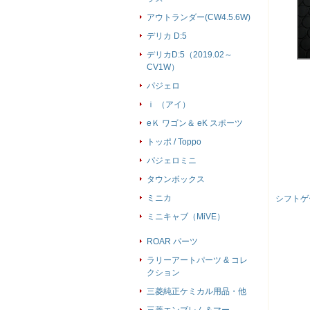
アウトランダー(CW4.5.6W)
デリカ D:5
デリカD:5（2019.02～
CV1W）
パジェロ
ｉ （アイ）
eＫ ワゴン＆ eK スポーツ
トッポ / Toppo
パジェロミニ
タウンボックス
ミニカ
シフトゲ
ミニキャブ（MiVE）
ROAR パーツ
ラリーアートパーツ & コレ
クション
三菱純正ケミカル用品・他