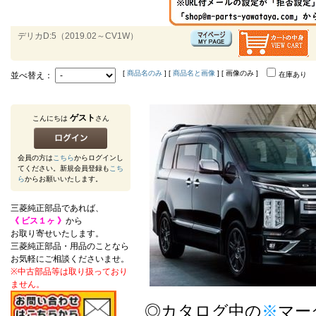
デリカD:5（2019.02～CV1W）
[
商品名のみ
] [
商品名と画像
] [ 画像のみ ]
並べ替え：
在庫あり
ゲスト
こんにちは
さん
会員の方は
こちら
からログインし
てください。新規会員登録も
こち
ら
からお願いいたします。
三菱純正部品であれば、
《 ビス１ヶ 》
から
お取り寄せいたします。
三菱純正部品・用品のことなら
お気軽にご相談くださいませ。
※中古部品等は取り扱っており
ません。
◎カタログ中の
※
マー