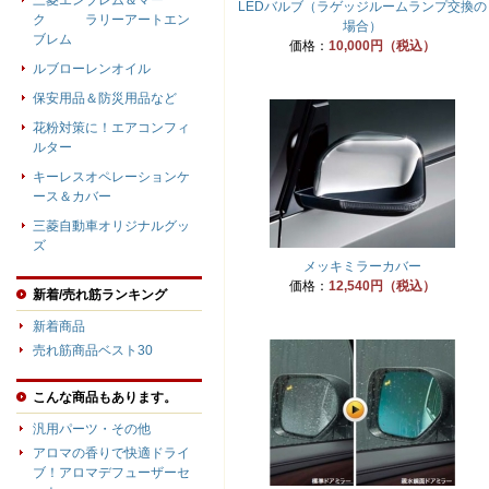
三菱エンブレム＆マー
LEDバルブ（ラゲッジルームランプ交換の
ク ラリーアートエン
場合）
ブレム
価格：
10,000円（税込）
ルブローレンオイル
保安用品＆防災用品など
花粉対策に！エアコンフィ
ルター
キーレスオペレーションケ
ース＆カバー
三菱自動車オリジナルグッ
ズ
メッキミラーカバー
価格：
12,540円（税込）
新着/売れ筋ランキング
新着商品
売れ筋商品ベスト30
こんな商品もあります。
汎用パーツ・その他
アロマの香りで快適ドライ
ブ！アロマデフューザーセ