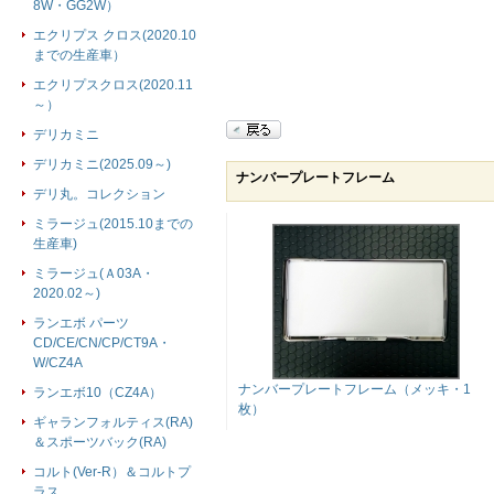
8W・GG2W）
エクリプス クロス(2020.10
までの生産車）
エクリプスクロス(2020.11
～）
デリカミニ
デリカミニ(2025.09～)
ナンバープレートフレーム
デリ丸。コレクション
ミラージュ(2015.10までの
生産車)
ミラージュ(Ａ03A・
2020.02～)
ランエボ パーツ
CD/CE/CN/CP/CT9A・
W/CZ4A
ナンバープレートフレーム（メッキ・1
ランエボ10（CZ4A）
枚）
ギャランフォルティス(RA)
＆スポーツバック(RA)
コルト(Ver-R）＆コルトプ
ラス