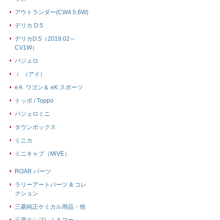
アウトランダー(CW4.5.6W)
デリカ D:5
デリカD:5（2019.02～
CV1W）
パジェロ
ｉ （アイ）
eＫ ワゴン＆ eK スポーツ
トッポ / Toppo
パジェロミニ
タウンボックス
ミニカ
ミニキャブ（MiVE）
ROAR パーツ
ラリーアートパーツ & コレ
クション
三菱純正ケミカル用品・他