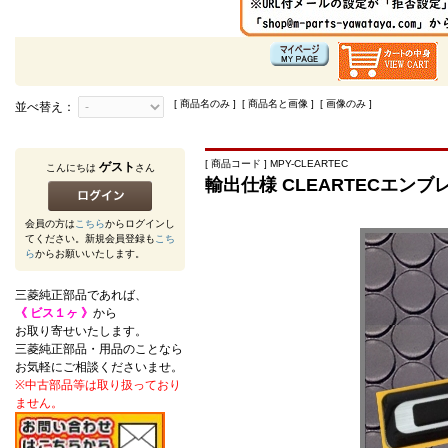
[ 商品名のみ ] [ 商品名と画像 ] [ 画像のみ ]
並べ替え：
[ 商品コード ] MPY-CLEARTEC
ゲスト
こんにちは
さん
輸出仕様 CLEARTECエンブ
会員の方は
こちら
からログインし
てください。新規会員登録も
こち
ら
からお願いいたします。
三菱純正部品であれば、
《 ビス１ヶ 》
から
お取り寄せいたします。
三菱純正部品・用品のことなら
お気軽にご相談くださいませ。
※中古部品等は取り扱っており
ません。