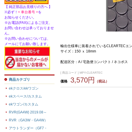
【 純正部品お見積りの方へ 】
※必ず！
< 車台番号 >
を
お知らせください。
※お電話(FAX)によるご注文、
お問い合わせは承っておりませ
ん。
※お問い合わせについては、
メールにてお願い致します。
輸出仕様車に装着されているCLEARTECエ
サイズ：150 ｘ 18mm
配送区分：A / 宅急便コンパクト / ネコポス
[ 商品コード ] MPY-CLEARTEC
3,570円
商品カテゴリ
価格
（税込）
ekクロス/ekワゴン
ekスペース/カスタム
ekワゴン/カスタム
RVR(GA4W) 2019.08～
RVR（GA3W・GA4W）
アウトランダー（GF7・